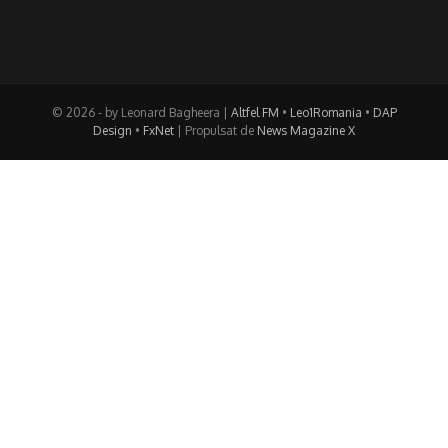
© 2026 - by Leonard Bagheera |
Altfel FM
•
Leo1Romania
•
DAP
Design
•
FxNet
| Propulsat de
News Magazine X