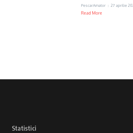
PescarAmator
27 aprilie 2
Read More
Statistici