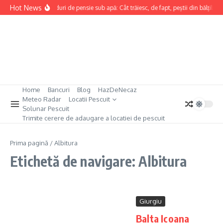
Sari la conținut
Hot News
Recorduri de pensie sub apă: Cât trăiesc, de fapt, peștii din bălțile n
Home
Bancuri
Blog
HazDeNecaz
Meteo Radar
Locatii Pescuit
Solunar Pescuit
Trimite cerere de adaugare a locatiei de pescuit
Prima pagină
/
Albitura
Etichetă de navigare: Albitura
Giurgiu
Balta Icoana