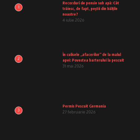
Recorduri de pensie sub apă: Cât
1
trăiesc, de fapt, peștii din bălțile
noastre?
4 iulie 2026
În culisele „afacerilor” de la malul
2
apei: Povestea barterului la pescuit
31 mai 2026
Permis Pescuit Germania
3
27 februarie 2026