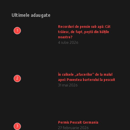
Ultimele adaugate
Recorduri de pensie sub apă: Cât
1
trăiesc, de fapt, peștii din bălțile
noastre?
4 iulie 2026
În culisele „afacerilor” de la malul
2
apei: Povestea barterului la pescuit
31 mai 2026
Permis Pescuit Germania
3
27 februarie 2026