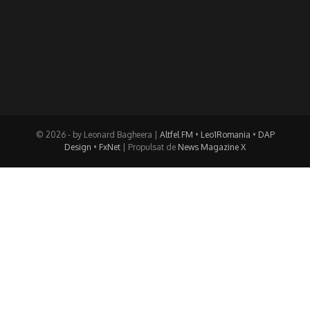
© 2026 - by Leonard Bagheera |
Altfel FM
•
Leo1Romania
•
DAP
Design
•
FxNet
| Propulsat de
News Magazine X