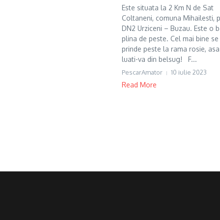
Este situata la 2 Km N de Sat
Coltaneni, comuna Mihailesti, 
DN2 Urziceni – Buzau. Este o b
plina de peste. Cel mai bine se
prinde peste la rama rosie, asa
luati-va din belsug! F...
PescarAmator
10 iulie 2023
Read More