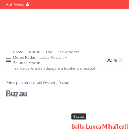
Sari la conținut
Permis Pescuit Germania
Hot News
Permis Pescuit Bulgaria
Permis Pescuit Anglia
Permis Pescuit Spania
Home
Bancuri
Blog
HazDeNecaz
Meteo Radar
Locatii Pescuit
Solunar Pescuit
Trimite cerere de adaugare a locatiei de pescuit
Prima pagină
/
Locatii Pescuit
/
Buzau
Buzau
Buzau
Balta Lunca Mihailesti