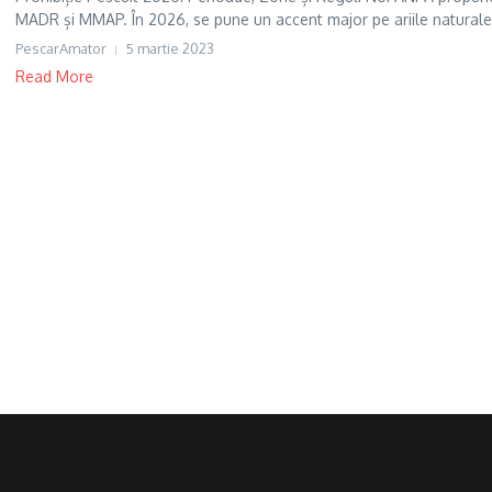
MADR și MMAP. În 2026, se pune un accent major pe ariile naturale p
PescarAmator
5 martie 2023
Read More