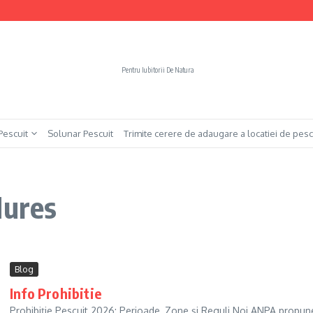
Pentru Iubitorii De Natura
 Pescuit
Solunar Pescuit
Trimite cerere de adaugare a locatiei de pesc
Mures
Blog
Info Prohibitie
Prohibiție Pescuit 2026: Perioade, Zone și Reguli Noi ANPA propun