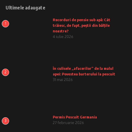
Ultimele adaugate
Recorduri de pensie sub apă: Cât
1
trăiesc, de fapt, peștii din bălțile
noastre?
4 iulie 2026
În culisele „afacerilor” de la malul
2
apei: Povestea barterului la pescuit
31 mai 2026
Permis Pescuit Germania
3
27 februarie 2026