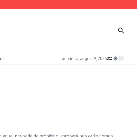
uit
duminică, august 9, 2026
e anual perioada de prohibiție, aprobată prin ordin comun