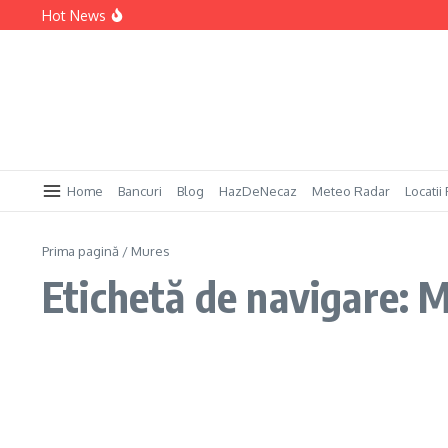
Sari la conținut
Hot News
Permis Pescuit Bulgaria
Permis Pescuit Anglia
Permis Pescuit Spania
Home
Bancuri
Blog
HazDeNecaz
Meteo Radar
Locatii
Prima pagină
/
Mures
Etichetă de navigare: 