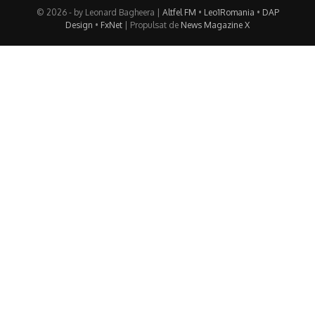
© 2026 - by Leonard Bagheera |
Altfel FM
•
Leo1Romania
•
DAP
Design
•
FxNet
| Propulsat de
News Magazine X