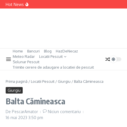
Sari la conținut
Permis Pescuit Germania
Hot News
Permis Pescuit Bulgaria
Permis Pescuit Anglia
Permis Pescuit Spania
Home
Bancuri
Blog
HazDeNecaz
Meteo Radar
Locatii Pescuit
Solunar Pescuit
Trimite cerere de adaugare a locatiei de pescuit
Prima pagină
/
Locatii Pescuit
/
Giurgiu
/
Balta Cămineasca
Giurgiu
Balta Cămineasca
De
PescarAmator
Niciun comentariu
16 mai 2023
3:50 pm