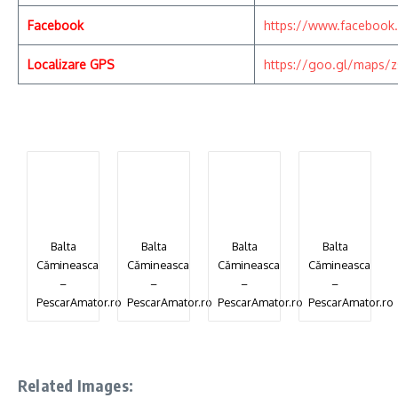
Facebook
https://www.facebook
Localizare GPS
https://goo.gl/maps/
Balta
Balta
Balta
Balta
Cămineasca
Cămineasca
Cămineasca
Cămineasca
–
–
–
–
PescarAmator.ro
PescarAmator.ro
PescarAmator.ro
PescarAmator.ro
Related Images: