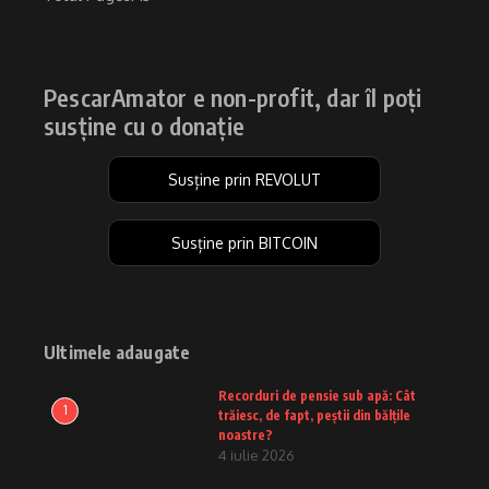
PescarAmator e non-profit, dar îl poți
susține cu o donație
Susține prin REVOLUT
Susține prin BITCOIN
Ultimele adaugate
Recorduri de pensie sub apă: Cât
1
trăiesc, de fapt, peștii din bălțile
noastre?
4 iulie 2026