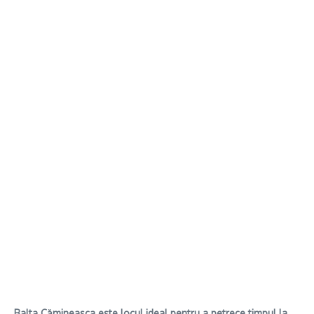
Balta Cămineasca este locul ideal pentru a petrece timpul la