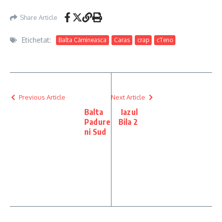
Share Article
Etichetat:
Balta Cămineasca
Caras
crap
cTeno
Previous Article
Next Article
Balta
Iazul
Padure
Bila 2
ni Sud