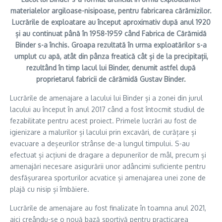
materialelor argiloase-nisipoase, pentru fabricarea cărămizilor.
Lucrările de exploatare au început aproximativ după anul 1920
și au continuat până în 1958-1959 când Fabrica de Cărămidă
Binder s-a închis. Groapa rezultată în urma exploatărilor s-a
umplut cu apă, atât din pânza freatică cât și de la precipitații,
rezultând în timp lacul lui Binder, denumit astfel după
proprietarul fabricii de cărămidă Gustav Binder.
Lucrările de amenajare a lacului lui Binder și a zonei din jurul
lacului au început în anul 2017 când a fost întocmit studiul de
fezabilitate pentru acest proiect. Primele lucrări au fost de
igienizare a malurilor și lacului prin excavări, de curățare și
evacuare a deșeurilor strânse de-a lungul timpului. S-au
efectuat și acțiuni de dragare a depunerilor de mâl, precum și
amenajări necesare asigurării unor adâncimi suficiente pentru
desfășurarea sporturilor acvatice și amenajarea unei zone de
plajă cu nisip și îmbăiere.
Lucrările de amenajare au fost finalizate în toamna anul 2021,
aici creându-se o nouă bază sportivă pentru practicarea