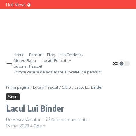
Sari la conținut
Permis Pescuit Germania
Hot News
Permis Pescuit Bulgaria
Permis Pescuit Anglia
Permis Pescuit Spania
Home
Bancuri
Blog
HazDeNecaz
Meteo Radar
Locatii Pescuit
Solunar Pescuit
Trimite cerere de adaugare a locatiei de pescuit
Prima pagină
/
Locatii Pescuit
/
Sibiu
/
Lacul Lui Binder
Sibiu
Lacul Lui Binder
De
PescarAmator
Niciun comentariu
15 mai 2023
4:06 pm