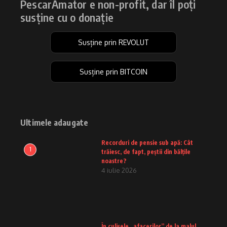
PescarAmator e non-profit, dar îl poți
susține cu o donație
Susține prin REVOLUT
Susține prin BITCOIN
Ultimele adaugate
Recorduri de pensie sub apă: Cât
1
trăiesc, de fapt, peștii din bălțile
noastre?
4 iulie 2026
În culisele „afacerilor” de la malul