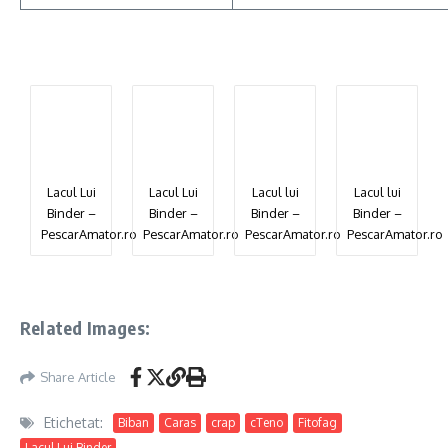
Lacul Lui
Lacul Lui
Lacul lui
Lacul lui
Binder –
Binder –
Binder –
Binder –
PescarAmator.ro
PescarAmator.ro
PescarAmator.ro
PescarAmator.ro
Related Images:
Share Article
Etichetat:
Biban
Caras
crap
cTeno
Fitofag
Lacul Lui Binder