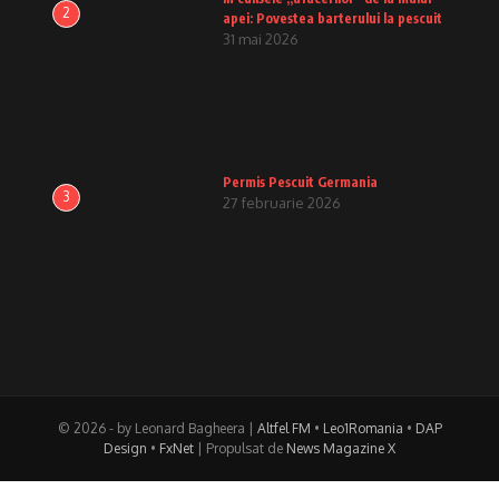
2
apei: Povestea barterului la pescuit
31 mai 2026
Permis Pescuit Germania
3
27 februarie 2026
© 2026 - by Leonard Bagheera |
Altfel FM
•
Leo1Romania
•
DAP
Design
•
FxNet
| Propulsat de
News Magazine X