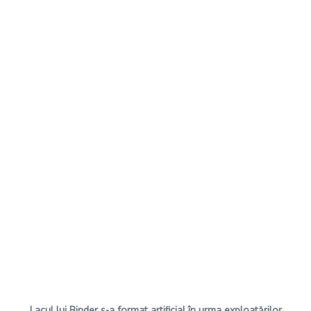
Lacul lui Binder s-a format artificial în urma exploatărilor