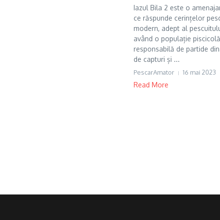
Iazul Bila 2 este o amenaja
ce răspunde cerințelor pesc
modern, adept al pescuitul
având o populație piscicol
responsabilă de partide din
de capturi și ...
PescarAmator
16 mai 2023
Read More