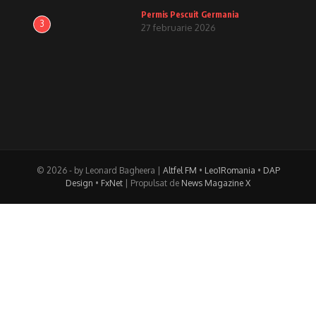
Permis Pescuit Germania
3
27 februarie 2026
© 2026 - by Leonard Bagheera |
Altfel FM
•
Leo1Romania
•
DAP
Design
•
FxNet
| Propulsat de
News Magazine X