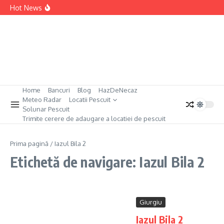
Sari la conținut
Permis Pescuit Germania
Hot News
Permis Pescuit Bulgaria
Permis Pescuit Anglia
Permis Pescuit Spania
Home
Bancuri
Blog
HazDeNecaz
Meteo Radar
Locatii Pescuit
Solunar Pescuit
Trimite cerere de adaugare a locatiei de pescuit
Prima pagină
/
Iazul Bila 2
Etichetă de navigare: Iazul Bila 2
Giurgiu
Iazul Bila 2