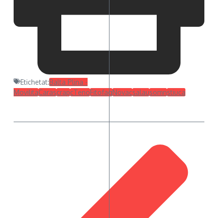
Etichetat:
Balta Plina -
Movilita
Caras
crap
cTeno
Fitofag
Novac
salau
somn
stiuca