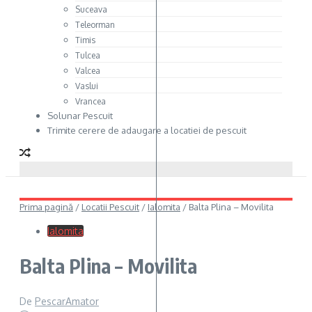
Suceava
Teleorman
Timis
Tulcea
Valcea
Vaslui
Vrancea
Solunar Pescuit
Trimite cerere de adaugare a locatiei de pescuit
Prima pagină
/
Locatii Pescuit
/
Ialomita
/
Balta Plina – Movilita
Ialomita
Balta Plina – Movilita
De
PescarAmator