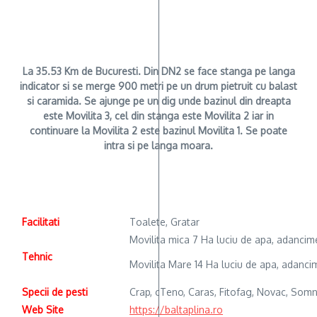
La
35.53 Km
de Bucuresti. Din DN2 se face stanga pe langa
indicator si se merge 900 metri pe un drum pietruit cu balast
si caramida. Se ajunge pe un dig unde bazinul din dreapta
este Movilita 3, cel din stanga este Movilita 2 iar in
continuare la Movilita 2 este bazinul Movilita 1. Se poate
intra si pe langa moara.
Facilitati
Toalete, Gratar
Movilita mica 7 Ha luciu de apa, adanci
Tehnic
Movilita Mare 14 Ha luciu de apa, adanc
Specii de pesti
Crap, cTeno, Caras, Fitofag, Novac, Somn
Web Site
https://baltaplina.ro