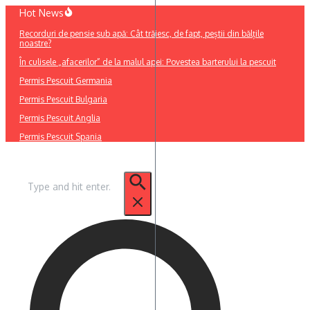
Sari
Hot News
la
Recorduri de pensie sub apă: Cât trăiesc, de fapt, peștii din bălțile
conținut
noastre?
În culisele „afacerilor” de la malul apei: Povestea barterului la pescuit
Permis Pescuit Germania
Permis Pescuit Bulgaria
Permis Pescuit Anglia
Permis Pescuit Spania
Caută
după: