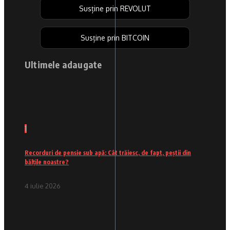
Susține prin REVOLUT
Susține prin BITCOIN
Ultimele adaugate
1
Recorduri de pensie sub apă: Cât trăiesc, de fapt, peștii din
bălțile noastre?
4 iulie 2026