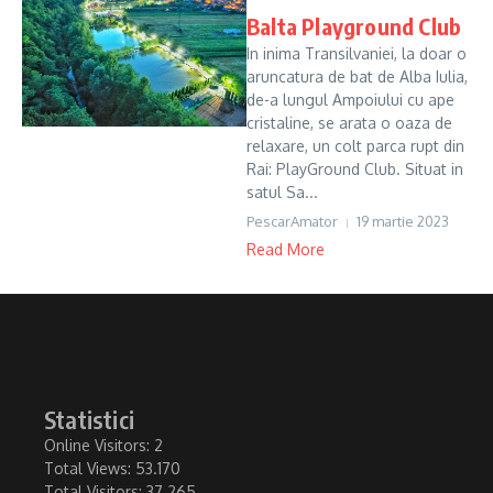
Balta Playground Club
In inima Transilvaniei, la doar o
aruncatura de bat de Alba Iulia,
de-a lungul Ampoiului cu ape
cristaline, se arata o oaza de
relaxare, un colt parca rupt din
Rai: PlayGround Club. Situat in
satul Sa...
PescarAmator
19 martie 2023
Read More
Statistici
Online Visitors:
2
Total Views:
53.170
Total Visitors:
37.265