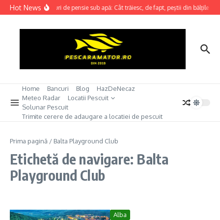
Sari la conținut
Hot News
Recorduri de pensie sub apă: Cât trăiesc, de fapt, peștii din bălțile noa
Home
Bancuri
Blog
HazDeNecaz
Meteo Radar
Locatii Pescuit
Solunar Pescuit
Trimite cerere de adaugare a locatiei de pescuit
Prima pagină
/
Balta Playground Club
Etichetă de navigare: Balta
Playground Club
Alba