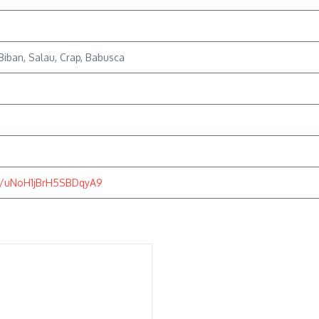
 Biban, Salau, Crap, Babusca
s/uNoH1jBrH5SBDqyA9