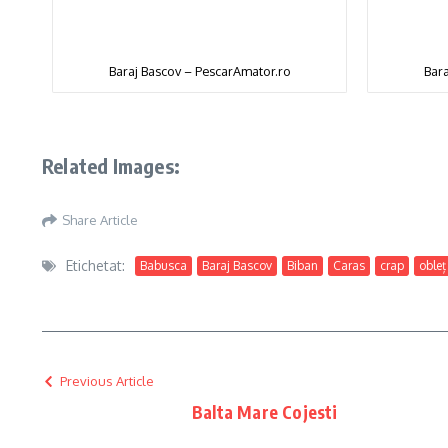
Baraj Bascov – PescarAmator.ro
Bara
Related Images:
Share Article
Etichetat:
Babusca
Baraj Bascov
Biban
Caras
crap
obleț
Previous Article
Balta Mare Cojesti