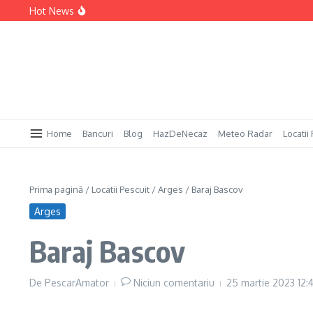
Sari la conținut
Hot News
Permis Pescuit Bulgaria
Permis Pescuit Anglia
Permis Pescuit Spania
Home
Bancuri
Blog
HazDeNecaz
Meteo Radar
Locatii
Prima pagină
/
Locatii Pescuit
/
Arges
/
Baraj Bascov
Arges
Baraj Bascov
De
PescarAmator
Niciun comentariu
25 martie 2023
12: