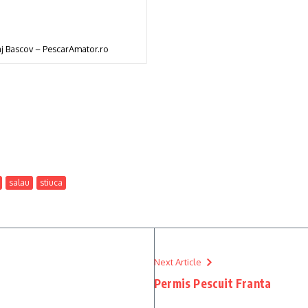
j Bascov – PescarAmator.ro
salau
stiuca
Next Article
Permis Pescuit Franta