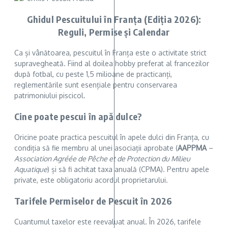
Ghidul Pescuitului în Franța (Ediția 2026):
Reguli, Permise și Calendar
Ca și vânătoarea, pescuitul în Franța este o activitate strict
supravegheată. Fiind al doilea hobby preferat al francezilor
după fotbal, cu peste 1,5 milioane de practicanți,
reglementările sunt esențiale pentru conservarea
patrimoniului piscicol.
Cine poate pescui în apă dulce?
Oricine poate practica pescuitul în apele dulci din Franța, cu
condiția să fie membru al unei asociații aprobate (
AAPPMA
–
Association Agréée de Pêche et de Protection du Milieu
Aquatique
) și să fi achitat taxa anuală (CPMA). Pentru apele
private, este obligatoriu acordul proprietarului.
Tarifele Permiselor de Pescuit în 2026
Cuantumul taxelor este reevaluat anual. În 2026, tarifele