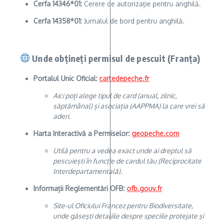
Cerfa 14346*01:
Cerere de autorizație pentru anghilă.
Cerfa 14358*01:
Jurnalul de bord pentru anghilă.
Unde obțineți permisul de pescuit (Franța)
Portalul Unic Oficial:
cartedepeche.fr
Aici poți alege tipul de card (anual, zilnic,
săptămânal) și asociația (AAPPMA) la care vrei să
aderi.
Harta Interactivă a Permiselor:
geopeche.com
Utilă pentru a vedea exact unde ai dreptul să
pescuiești în funcție de cardul tău (Reciprocitate
Interdepartamentală).
Informații Reglementări OFB:
ofb.gouv.fr
Site-ul Oficiului Francez pentru Biodiversitate,
unde găsești detaliile despre speciile protejate și