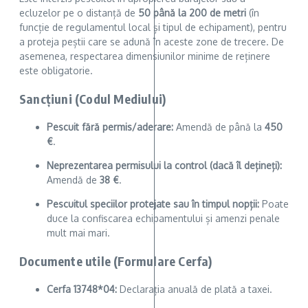
ecluzelor pe o distanță de
50 până la 200 de metri
(în
funcție de regulamentul local și tipul de echipament), pentru
a proteja peștii care se adună în aceste zone de trecere. De
asemenea, respectarea dimensiunilor minime de reținere
este obligatorie.
Sancțiuni (Codul Mediului)
Pescuit fără permis/aderare:
Amendă de până la
450
€
.
Neprezentarea permisului la control (dacă îl dețineți):
Amendă de
38 €
.
Pescuitul speciilor protejate sau în timpul nopții:
Poate
duce la confiscarea echipamentului și amenzi penale
mult mai mari.
Documente utile (Formulare Cerfa)
Cerfa 13748*04:
Declarația anuală de plată a taxei.