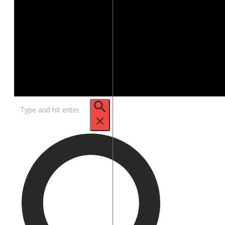
Caută
după: