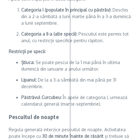
Categoria I (populate în principal cu păstrăv):
Deschis
din a 2-a sâmbătă a lunii martie până în a 3-a duminică
a lunii septembrie.
Categoria a II-a (alte specii):
Pescuitul este permis tot
anul, cu restricții specifice pentru răpitori.
Restricții pe specii:
Știuca:
Se poate pescui de la 1 mai până în ultima
duminică din ianuarie a anului următor.
Lipanul:
De la a 3-a sâmbătă din mai până pe 31
decembrie.
Păstrăvul Curcubeu:
În apele de categoria I, urmează
calendarul general (martie-septembrie).
Pescuitul de noapte
Regula generală interzice pescuitul de noapte. Activitatea
poate începe cu
30 de minute înainte de răsărit
și trebuie să