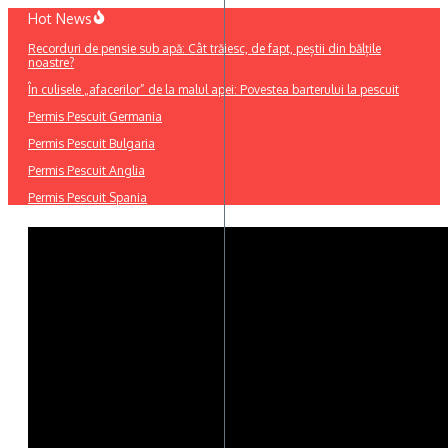
Sari
Hot News
la
Recorduri de pensie sub apă: Cât trăiesc, de fapt, peștii din bălțile
conținut
noastre?
În culisele „afacerilor” de la malul apei: Povestea barterului la pescuit
Permis Pescuit Germania
Permis Pescuit Bulgaria
Permis Pescuit Anglia
Permis Pescuit Spania