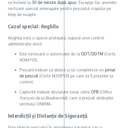
se încheie la
30 de minute după apus
. Excepție fac anumite
sectoare special amenajate pentru pescuitul crapului pe
timp de noapte.
Cazul special: Anghila
Anghila este o specie protejată, supusă unui control
administrativ strict.
Este necesară o autorizație de la
DDT/DDTM
(Cerfa
14346*01).
Pescarii trebuie să dețină și să completeze un
jurnal
de pescuit
(Cerfa 14358*01) pe care să îl prezinte la
control.
Capturile trebuie declarate lunar către
OFB
(
Office
Français de la Biodiversité
), care a preluat atribuțiile
vechiului ONEMA.
Interdicții și Distanțe de Siguranță
Este interzis pescuitul în apropierea barajelor sau a