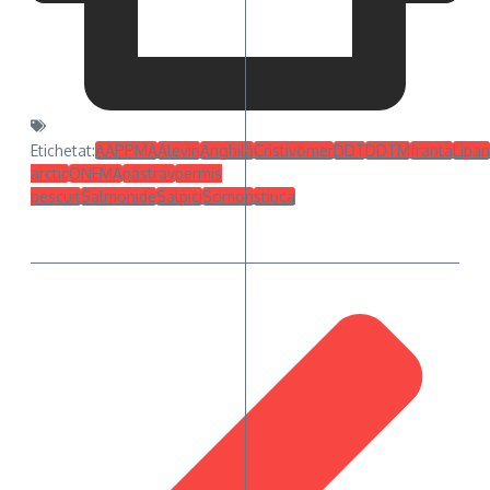
Etichetat:
AAPPMA
Alevin
Anghilă
Cristivomer
DDT
DDTM
franta
Lipan
arctic
ONEMA
pastrav
permis
pescuit
Salmonide
Salpici
Somon
stiuca