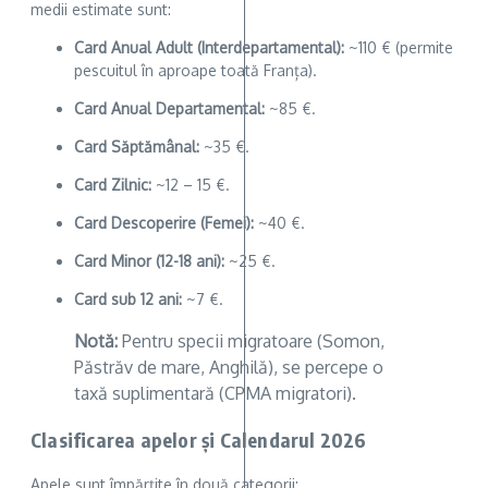
medii estimate sunt:
Card Anual Adult (Interdepartamental):
~110 € (permite
pescuitul în aproape toată Franța).
Card Anual Departamental:
~85 €.
Card Săptămânal:
~35 €.
Card Zilnic:
~12 – 15 €.
Card Descoperire (Femei):
~40 €.
Card Minor (12-18 ani):
~25 €.
Card sub 12 ani:
~7 €.
Notă:
Pentru specii migratoare (Somon,
Păstrăv de mare, Anghilă), se percepe o
taxă suplimentară (CPMA migratori).
Clasificarea apelor și Calendarul 2026
Apele sunt împărțite în două categorii: